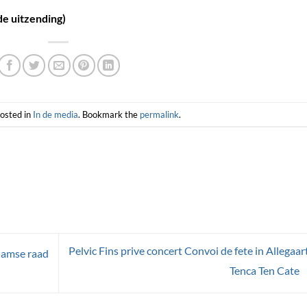
de uitzending)
posted in
In de media
. Bookmark the
permalink
.
Pelvic Fins prive concert Convoi de fete in Allegaart
damse raad
Tenca Ten Cate