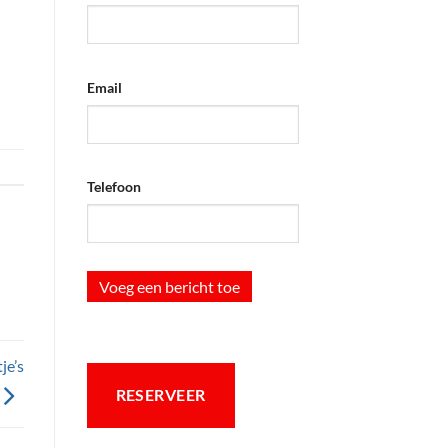
Email
Telefoon
Voeg een bericht toe
je’s
RESERVEER